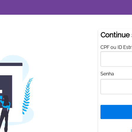
Continue
C
PF ou ID Est
S
enha