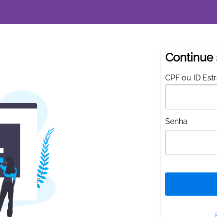
Continue
C
PF ou ID Est
S
enha